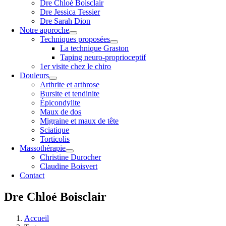
Dre Chloé Boisclair
Dre Jessica Tessier
Dre Sarah Dion
Notre approche
Techniques proposées
La technique Graston
Taping neuro-proprioceptif
1er visite chez le chiro
Douleurs
Arthrite et arthrose
Bursite et tendinite
Épicondylite
Maux de dos
Migraine et maux de tête
Sciatique
Torticolis
Massothérapie
Christine Durocher
Claudine Boisvert
Contact
Dre Chloé Boisclair
Accueil