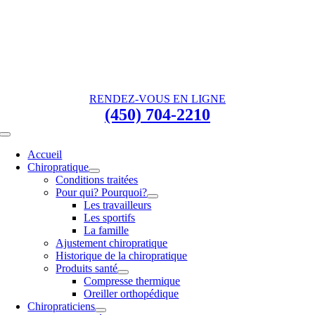
Passer
au
contenu
RENDEZ-VOUS EN LIGNE
(450) 704-2210
Toggle
Navigation
Accueil
Chiropratique
Conditions traitées
Pour qui? Pourquoi?
Les travailleurs
Les sportifs
La famille
Ajustement chiropratique
Historique de la chiropratique
Produits santé
Compresse thermique
Oreiller orthopédique
Chiropraticiens