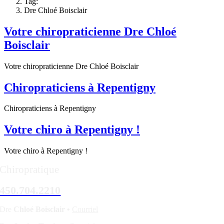
Tag:
Dre Chloé Boisclair
Votre chiropraticienne Dre Chloé
Boisclair
Votre chiropraticienne Dre Chloé Boisclair
Chiropraticiens à Repentigny
Chiropraticiens à Repentigny
Votre chiro à Repentigny !
Votre chiro à Repentigny !
Chiropratique
450.704.2210
Dre
Chloé Boisclair •
Courriel