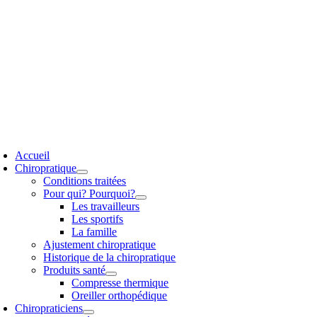
Passer
au
contenu
oggle
avigation
Accueil
Chiropratique
Conditions traitées
Pour qui? Pourquoi?
Les travailleurs
Les sportifs
La famille
Ajustement chiropratique
Historique de la chiropratique
Produits santé
Compresse thermique
Oreiller orthopédique
Chiropraticiens