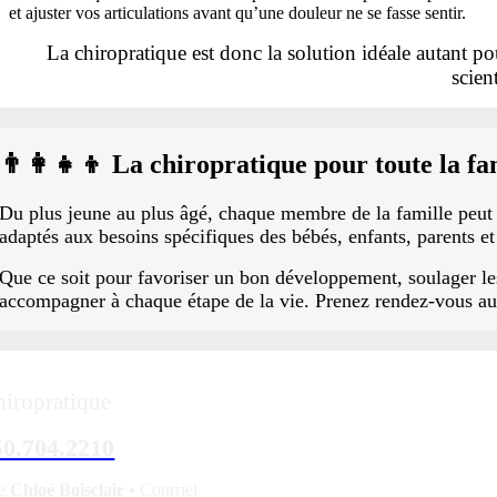
et ajuster vos articulations avant qu’une douleur ne se fasse sentir.
La chiropratique est donc la solution idéale autant po
scien
👨‍👩‍👧‍👦 La chiropratique pour toute la f
Du plus jeune au plus âgé, chaque membre de la famille peut b
adaptés aux besoins spécifiques des bébés, enfants, parents et
Que ce soit pour favoriser un bon développement, soulager l
accompagner à chaque étape de la vie. Prenez rendez-vous a
iropratique
50.704.2210
re
Chloé Boisclair •
Courriel