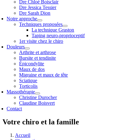
Dre Chloé Boisclair
Dre Jessica Tessier
Dre Sarah Dion
Notre approche
Techniques proposées
La technique Graston
Taping neuro-proprioceptif
1er visite chez le chiro
Douleurs
Arthrite et arthrose
Bursite et tendinite
Épicondylite
Maux de dos
Migraine et maux de tête
Sciatique
Torticolis
Massothérapie
Christine Durocher
Claudine Boisvert
Contact
Votre chiro et la famille
Accueil